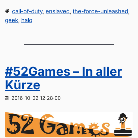
call-of-duty
,
enslaved
,
the-force-unleashed
,
geek
,
halo
#52Games – In aller
Kürze
2016-10-02 12:28:00