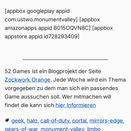
[appbox googleplay appid
com.ustwo.monumentvalley] [appbox
amazonapps appid B015OQVN8C] [appbox
appstore appid id728293409]
52 Games ist ein Blogprojekt der Seite
Zockwork Orange
. Jede Woche wird ein Thema
vorgegeben zu dem man sich ein passendes
Game aussuchen soll. Wer mitmachen will
findet die kann sich
hier Informieren
geek
,
halo
,
call-of-duty
,
portal
,
mirrors-edge
,
gears-of-war
,
monument-valley
,
limbo