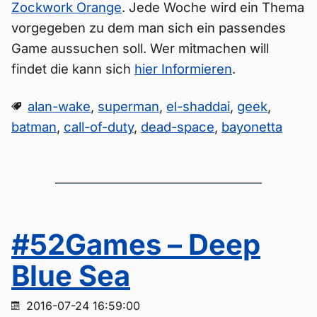
Zockwork Orange
. Jede Woche wird ein Thema
vorgegeben zu dem man sich ein passendes
Game aussuchen soll. Wer mitmachen will
findet die kann sich
hier Informieren
.
alan-wake
,
superman
,
el-shaddai
,
geek
,
batman
,
call-of-duty
,
dead-space
,
bayonetta
#52Games – Deep
Blue Sea
2016-07-24 16:59:00