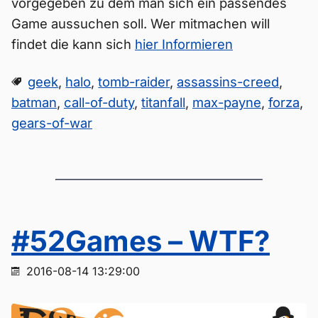
vorgegeben zu dem man sich ein passendes
Game aussuchen soll. Wer mitmachen will
findet die kann sich
hier Informieren
geek
,
halo
,
tomb-raider
,
assassins-creed
,
batman
,
call-of-duty
,
titanfall
,
max-payne
,
forza
,
gears-of-war
#52Games – WTF?
2016-08-14 13:29:00