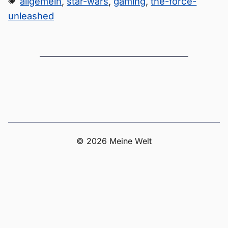
allgemein
,
star-wars
,
gaming
,
the-force-
unleashed
© 2026 Meine Welt