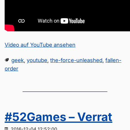
Video auf YouTube ansehen
geek
,
youtube
,
the-force-unleashed
,
fallen-
order
#52Games – Verrat
2016-12-04 12:52:00