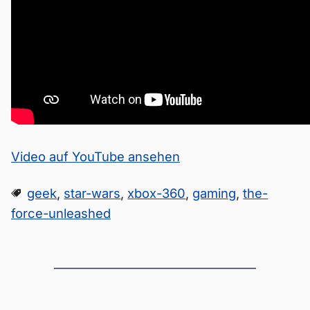
Video auf YouTube ansehen
geek
,
star-wars
,
xbox-360
,
gaming
,
the-
force-unleashed