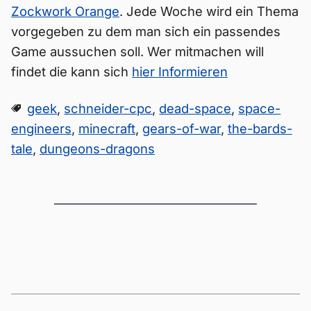
Zockwork Orange
. Jede Woche wird ein Thema
vorgegeben zu dem man sich ein passendes
Game aussuchen soll. Wer mitmachen will
findet die kann sich
hier Informieren
geek
,
schneider-cpc
,
dead-space
,
space-
engineers
,
minecraft
,
gears-of-war
,
the-bards-
tale
,
dungeons-dragons