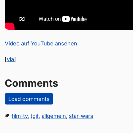
Video auf YouTube ansehen
[
via
]
Comments
Load comments
film-tv
,
tgif
,
allgemein
,
star-wars