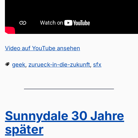
Video auf YouTube ansehen
geek
,
zurueck-in-die-zukunft
,
sfx
Sunnydale 30 Jahre
später