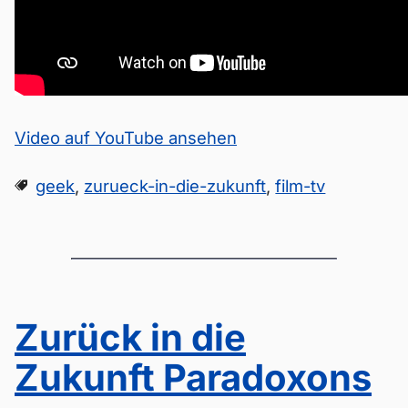
Video auf YouTube ansehen
geek
,
zurueck-in-die-zukunft
,
film-tv
Zurück in die
Zukunft Paradoxons