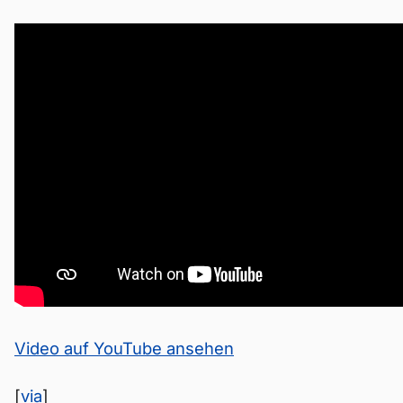
Video auf YouTube ansehen
[
via
]