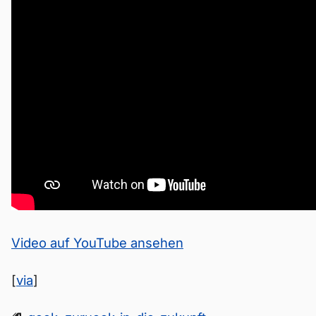
Video auf YouTube ansehen
[
via
]