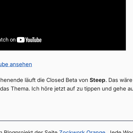
Tube ansehen
henende läuft die Closed Beta von
Steep
. Das wäre
 das Thema. Ich höre jetzt auf zu tippen und gehe 
n Blogprojekt der Seite
Zockwork Orange
. Jede Woc