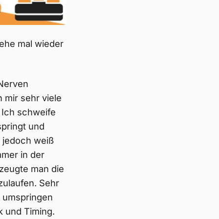
gehe mal wieder
 Nerven
mir sehr viele
 Ich schweife
springt und
 jedoch weiß
mmer in der
rzeugte man die
zulaufen. Sehr
, umspringen
k und Timing.