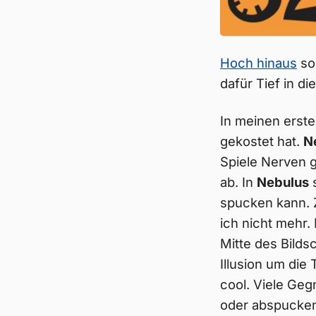
Hoch hinaus
so
dafür Tief in d
In meinen erste
gekostet hat.
N
Spiele Nerven g
ab. In
Nebulus
s
spucken kann. 
ich nicht mehr.
Mitte des Bild
Illusion um die
cool. Viele Ge
oder abspucken