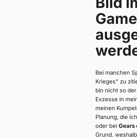
Bild 
Gamer
ausge
werd
Bei manchen Sp
Krieges" zu zit
bin nicht so de
Exzesse in mei
meinen Kumpels
Planung, die ic
oder bei
Gears 
Grund, weshalb