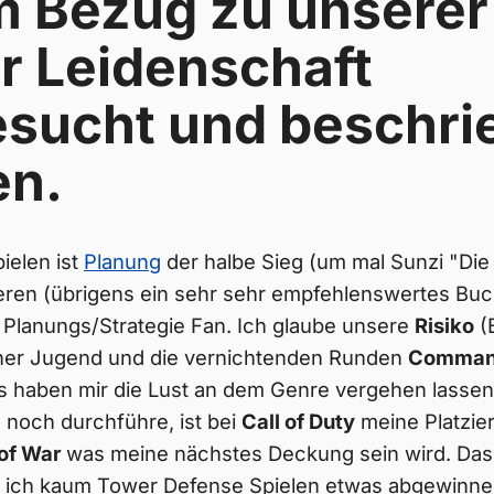
im Bezug zu unserer
 Leidenschaft
sucht und beschri
en.
ielen ist
Planung
der halbe Sieg (um mal Sunzi "Die
ieren (übrigens ein sehr sehr empfehlenswertes Buch
r Planungs/Strategie Fan. Ich glaube unsere
Risiko
(B
ner Jugend und die vernichtenden Runden
Comman
 haben mir die Lust an dem Genre vergehen lassen.
h noch durchführe, ist bei
Call of Duty
meine Platzier
of War
was meine nächstes Deckung sein wird. Das 
 ich kaum Tower Defense Spielen etwas abgewinne