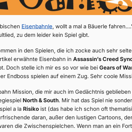
äbischen
Eisenbahnle
, wollt a mal a Bäuerle fahren...
lied, zu dem leider kein Spiel gibt.
men in den Spielen, die ich zocke auch sehr selten
tikel erwähnte Eisenbahn in
Assassin’s Creed Syn
t. Doch stelle ich mir es so vor wie bei
Gears of Wa
er Endboss spielen auf einem Zug. Sehr coole Miss
bahn Mission, die mir auch im Gedächtnis geblieben 
egiespiel
North & South
. Mir hat das Spiel nie sonder
spiel a la
Risiko
ist (das habe ich schon oft thematisi
Erfrischende daran, außer den lustigen Cartoons, d
waren die Zwischenspielchen. Wenn man an ein For