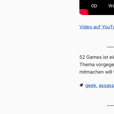
Video auf You
52 Games ist ei
Thema vorgegeb
mitmachen will 
geek
,
assass