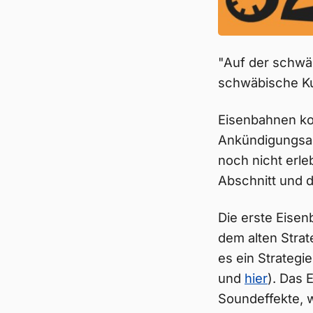
"Auf der schw
schwäbische Kult
Eisenbahnen kom
Ankündigungsar
noch nicht erleb
Abschnitt und d
Die erste Eisen
dem alten Strat
es ein Strategie
und
hier
). Das 
Soundeffekte, 