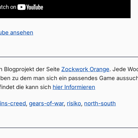
Tube ansehen
n Blogprojekt der Seite
Zockwork Orange
. Jede Woc
en zu dem man sich ein passendes Game aussuche
findet die kann sich
hier Informieren
ins-creed
,
gears-of-war
,
risiko
,
north-south