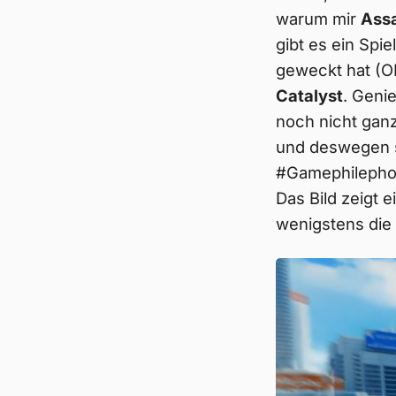
warum mir
Assa
gibt es ein Spi
geweckt hat (OK
Catalyst
. Geni
noch nicht ganz
und deswegen so
#Gamephilephoto
Das Bild zeigt 
wenigstens die