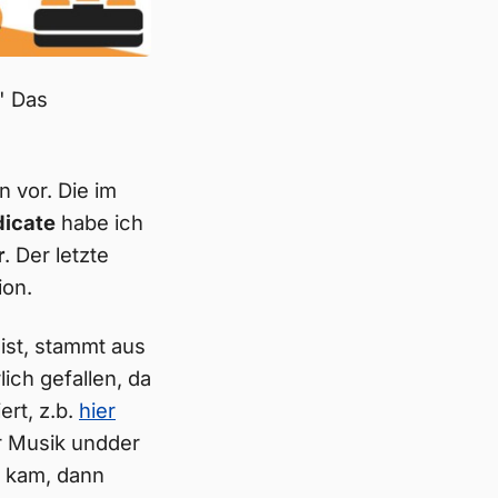
." Das
 vor. Die im
dicate
habe ich
r
. Der letzte
ion.
ist, stammt aus
lich gefallen, da
ert, z.b.
hier
er Musik undder
t kam, dann