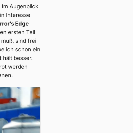
. Im Augenblick
in Interesse
rror’s Edge
den ersten Teil
muß, sind frei
e ich schon ein
 hält besser.
 rot werden
anen.