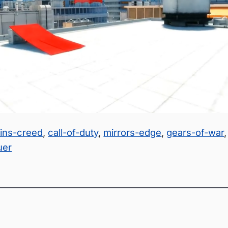
ins-creed
,
call-of-duty
,
mirrors-edge
,
gears-of-war
uer