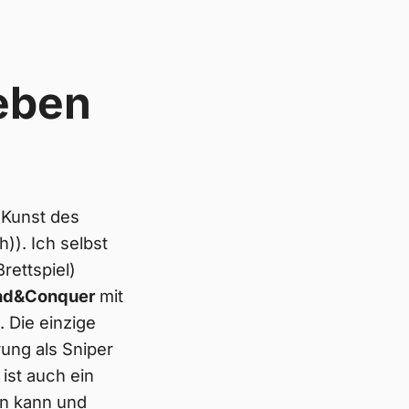
eben
 Kunst des
)). Ich selbst
rettspiel)
d&Conquer
mit
 Die einzige
ung als Sniper
ist auch ein
n kann und