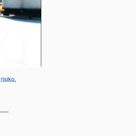
,
risiko
,