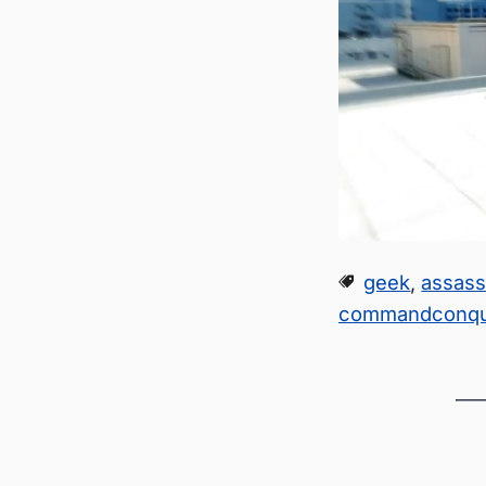
geek
,
assass
commandconq