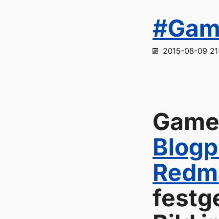
#Game
2015-08-09 21
Gamep
Blogp
Redma
festge