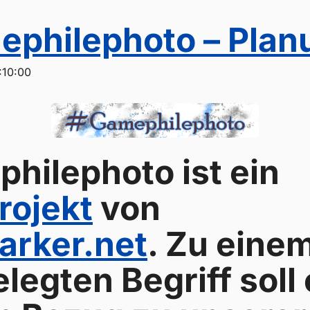
philephoto – Plan
:10:00
hilephoto ist ein
rojekt
von
rker.net
. Zu eine
legten Begriff soll 