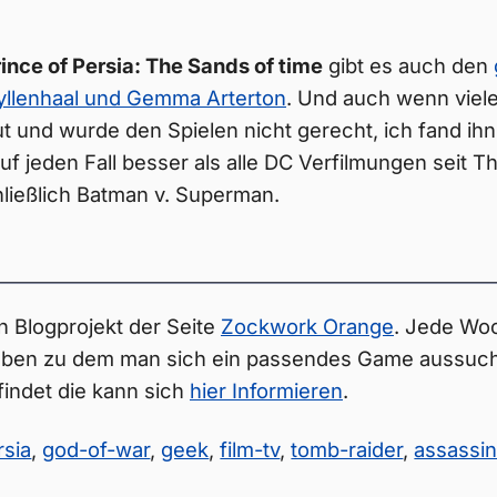
ince of Persia: The Sands of time
gibt es auch den
Gyllenhaal und Gemma Arterton
. Und auch wenn viele
gut und wurde den Spielen nicht gerecht, ich fand ihn
uf jeden Fall besser als alle DC Verfilmungen seit T
hließlich Batman v. Superman.
n Blogprojekt der Seite
Zockwork Orange
. Jede Woc
en zu dem man sich ein passendes Game aussuche
findet die kann sich
hier Informieren
.
rsia
,
god-of-war
,
geek
,
film-tv
,
tomb-raider
,
assassi