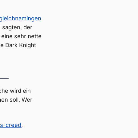
gleichnamingen
 sagten, der
 eine sehr nette
he Dark Knight
he wird ein
n soll. Wer
ns-creed
,