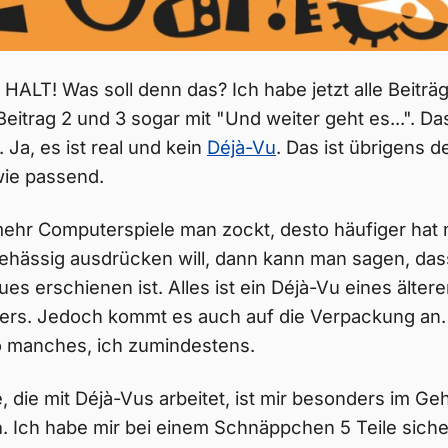
. HALT! Was soll denn das? Ich habe jetzt alle Beitr
itrag 2 und 3 sogar mit "Und weiter geht es...". Das
. Ja, es ist real und kein
Déjà-Vu
. Das ist übrigens d
ie passend.
mehr Computerspiele man zockt, desto häufiger hat
hässig ausdrücken will, dann kann man sagen, dass
s erschienen ist. Alles ist ein Déjà-Vu eines ältere
ers. Jedoch kommt es auch auf die Verpackung a
o manches, ich zumindestens.
, die mit Déjà-Vus arbeitet, ist mir besonders im Ge
a
. Ich habe mir bei einem Schnäppchen 5 Teile sich