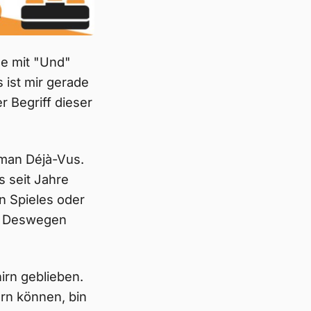
äge mit "Und"
 ist mir gerade
er Begriff dieser
 man Déjà-Vus.
 seit Jahre
n Spieles oder
n. Deswegen
hirn geblieben.
ern können, bin