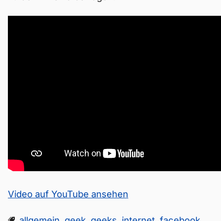
Video auf YouTube ansehen
allgemein
,
geek
,
geeks
,
internet
,
facebook
,