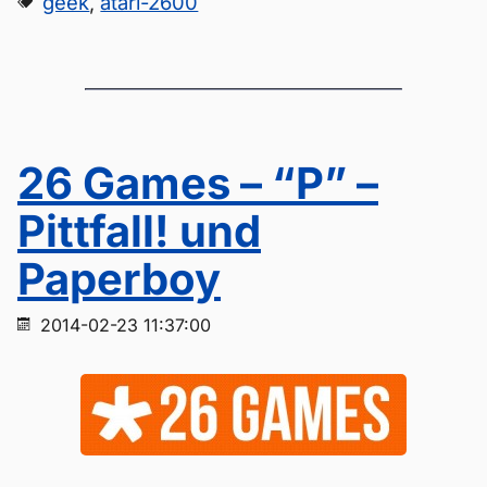
geek
,
atari-2600
26 Games – “P” –
Pittfall! und
Paperboy
2014-02-23 11:37:00