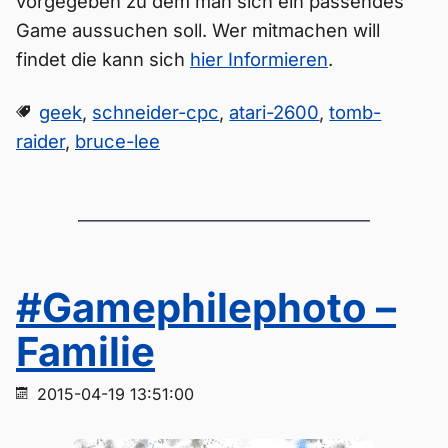
vorgegeben zu dem man sich ein passendes
Game aussuchen soll. Wer mitmachen will
findet die kann sich
hier Informieren
.
geek
,
schneider-cpc
,
atari-2600
,
tomb-
raider
,
bruce-lee
#Gamephilephoto –
Familie
2015-04-19 13:51:00