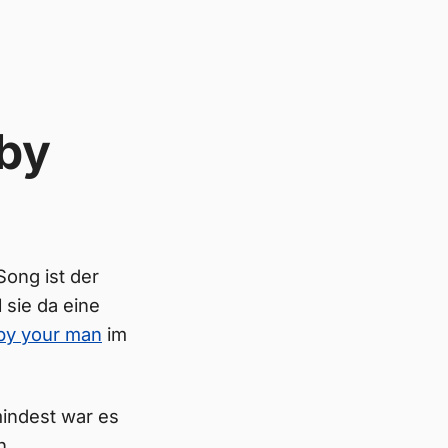
by
Song ist der
 sie da eine
by your man
im
mindest war es
n.