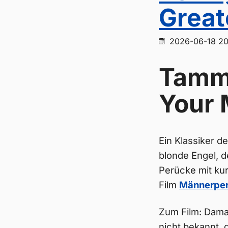
Great
2026-06-18 20
Tammy
Your
Ein Klassiker d
blonde Engel, d
Perücke mit ku
Film
Männerpe
Zum Film: Damal
nicht bekannt, d