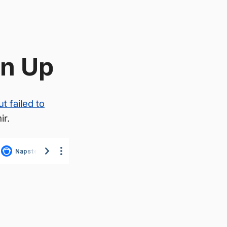
On Up
ut failed to
ir.