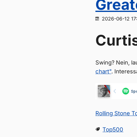
Great
2026-06-12 17
Curti
Swing? Nein, la
chart"
. Interess
Rolling Stone 
Top500