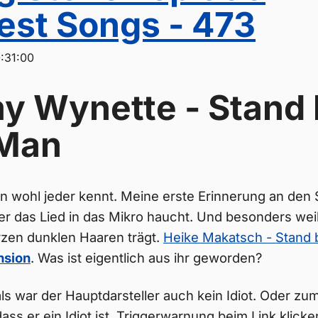
est Songs - 473
:31:00
 Wynette - Stand 
 Man
en wohl jeder kennt. Meine erste Erinnerung an den 
er das Lied in das Mikro haucht. Und besonders weil
rzen dunklen Haaren trägt.
Heike Makatsch - Stand 
nsion
. Was ist eigentlich aus ihr geworden?
s war der Hauptdarsteller auch kein Idiot. Oder zu
ass er ein Idiot ist. Triggerwarnung beim Link klicke