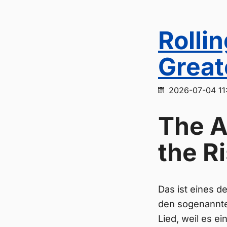
Rolli
Great
2026-07-04 11
The A
the R
Das ist eines d
den sogenannten
Lied, weil es e