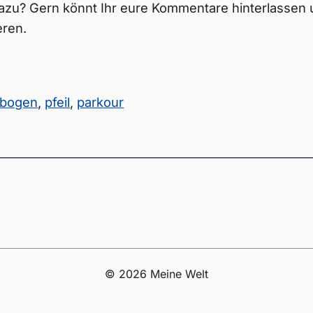
azu? Gern könnt Ihr eure Kommentare hinterlassen 
eren.
bogen
,
pfeil
,
parkour
© 2026 Meine Welt