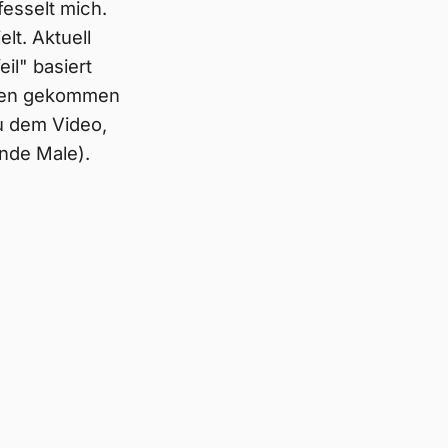
fesselt mich.
lt. Aktuell
il" basiert
nügen gekommen
u dem Video,
nde Male).