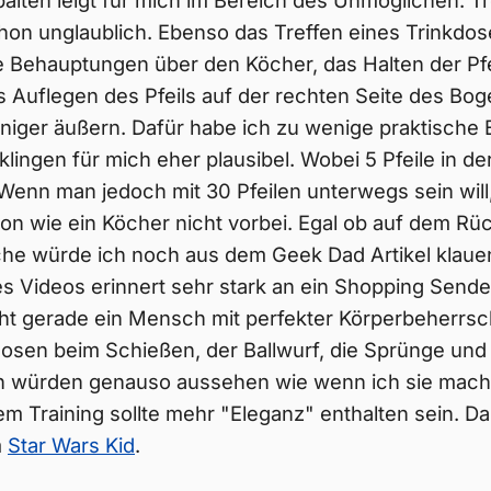
spalten leigt für mich im Bereich des Unmöglichen. T
hon unglaublich. Ebenso das Treffen eines Trinkdo
e Behauptungen über den Köcher, das Halten der Pfe
Auflegen des Pfeils auf der rechten Seite des Bog
eniger äußern. Dafür habe ich zu wenige praktische
lingen für mich eher plausibel. Wobei 5 Pfeile in de
 Wenn man jedoch mit 30 Pfeilen unterwegs sein wi
ion wie ein Köcher nicht vorbei. Egal ob auf dem R
che würde ich noch aus dem Geek Dad Artikel klaue
Videos erinnert sehr stark an ein Shopping Sender
cht gerade ein Mensch mit perfekter Körperbeherrs
Posen beim Schießen, der Ballwurf, die Sprünge und
n würden genauso aussehen wie wenn ich sie mac
m Training sollte mehr "Eleganz" enthalten sein. D
m
Star Wars Kid
.