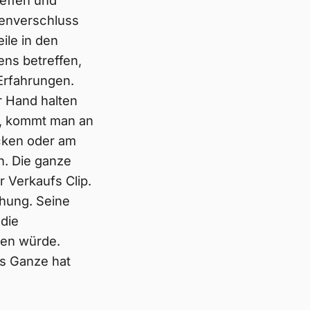
reffen und
senverschluss
ile in den
ens betreffen,
 Erfahrungen.
r Hand halten
ll, kommt man an
ücken oder am
n. Die ganze
 Verkaufs Clip.
chung. Seine
 die
hen würde.
as Ganze hat