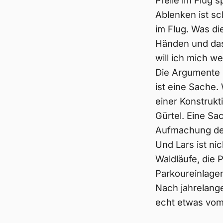
Pfeile im Flug 
Ablenken ist sc
im Flug. Was di
Händen und das 
will ich mich w
Die Argumente k
ist eine Sache.
einer Konstrukt
Gürtel. Eine Sa
Aufmachung des 
Und Lars ist ni
Waldläufe, die 
Parkoureinlage
Nach jahrelange
echt etwas vo