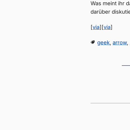
Was meint ihr d
darüber diskuti
[
via
][
via
]
geek
,
arrow
,