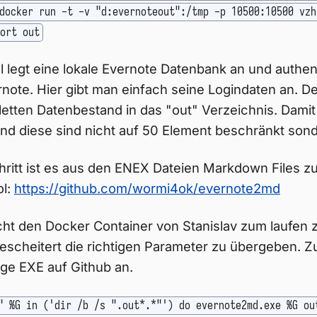
docker run -t -v "d:evernoteout":/tmp -p 10500:10500 vzh
ort out
l legt eine lokale Evernote Datenbank an und authenti
ote. Hier gibt man einfach seine Logindaten an. De
tten Datenbestand in das "out" Verzeichnis. Damit
nd diese sind nicht auf 50 Element beschränkt sond
hritt ist es aus den ENEX Dateien Markdown Files 
ol:
https://github.com/wormi4ok/evernote2md
ht den Docker Container von Stanislav zum laufen z
escheitert die richtigen Parameter zu übergeben. Z
tige EXE auf Github an.
" %G in ('dir /b /s ".out*.*"') do evernote2md.exe %G ou