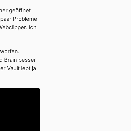
ner geöffnet
 paar Probleme
ebclipper. Ich
eworfen.
nd Brain besser
r Vault lebt ja