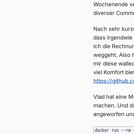
Wochenende verb
diverser Commu
Nach sehr kurze
dass irgendwie
ich die Rechnu
weggeht. Also 
mir diese walle
viel Komfort bi
https://github
Vlad hat eine M
machen. Und da
angeworfen und
docker run --rm 