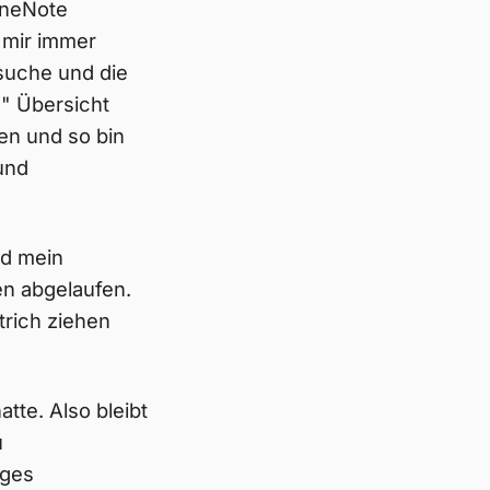
OneNote
 mir immer
tsuche und die
n" Übersicht
en und so bin
und
nd mein
en abgelaufen.
rich ziehen
tte. Also bleibt
u
nges