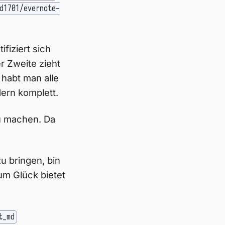
d1701/evernote-
fiziert sich
r Zweite zieht
 habt man alle
ern komplett.
zu machen. Da
u bringen, bin
um Glück bietet
t_md