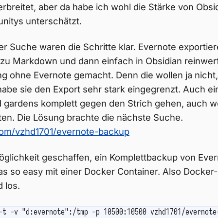
reitet, aber da habe ich wohl die Stärke von Obsi
nitys unterschätzt.
r Suche waren die Schritte klar. Evernote exporti
 zu Markdown und dann einfach in Obsidian reinwer
ng ohne Evernote gemacht. Denn die wollen ja nicht
habe sie den Export sehr stark eingegrenzt. Auch e
d gardens komplett gegen den Strich gehen, auch w
eten. Die Lösung brachte die nächste Suche.
.com/vzhd1701/evernote-backup
öglichkeit geschaffen, ein Komplettbackup von Eve
s so easy mit einer Docker Container. Also Docker
 los.
-t -v "d:evernote":/tmp -p 10500:10500 vzhd1701/evernote