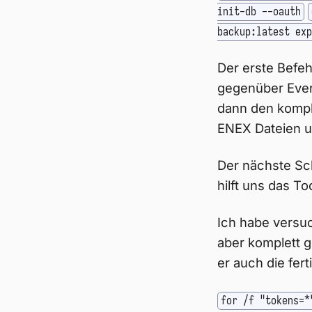
init-db --oauth
backup:latest exp
Der erste Befeh
gegenüber Evern
dann den komple
ENEX Dateien u
Der nächste Sc
hilft uns das To
Ich habe versuc
aber komplett g
er auch die fer
for /f "tokens=*