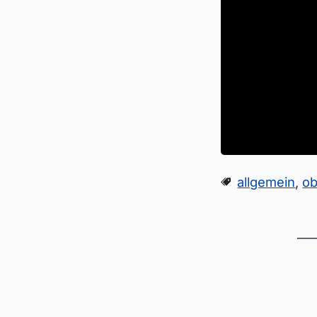
allgemein
,
ob