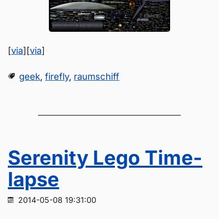
[
via
][
via
]
geek
,
firefly
,
raumschiff
Serenity Lego Time-
lapse
2014-05-08 19:31:00