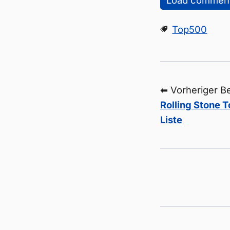
Load commen
Top500
⬅ Vorheriger Be
Rolling Stone 
Liste