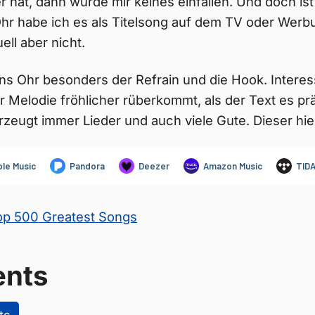
r hat, dann würde mir keines einfallen. Und doch is
 Ohr habe ich es als Titelsong auf dem TV oder Wer
ell aber nicht.
ns Ohr besonders der Refrain und die Hook. Interess
r Melodie fröhlicher rüberkommt, als der Text es prä
eugt immer Lieder und auch viele Gute. Dieser hier
Top 500 Greatest Songs
nts