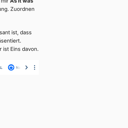
t mir
As it was
bung. Zuordnen
ant ist, dass
sentiert.
 ist Eins davon.