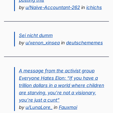
posting this
by
u/Naive-Accountant-262
in
ichichs
Sei nicht dumm
by
u/xenon_xinsea
in
deutschememes
A message from the activist group
Everyone Hates Elon: “If you have a
trillion dollars in a world where children
are starving, you're not a visionary,
you're just a cunt”
by
u/LunaLore_
in
Fauxmoi