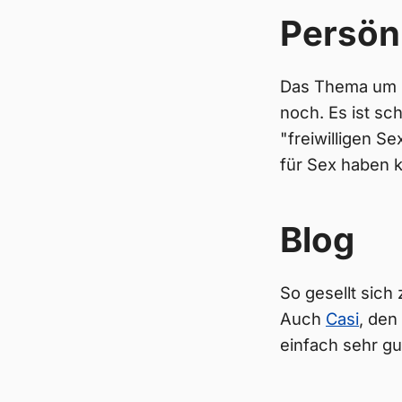
Persön
Das Thema um R
noch. Es ist sc
"freiwilligen S
für Sex haben 
Blog
So gesellt sich
Auch
Casi
, den
einfach sehr gu