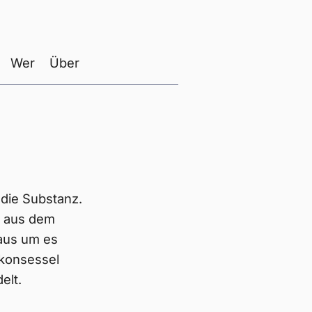
Wer
Über
 die Substanz.
h aus dem
 aus um es
lkonsessel
elt.