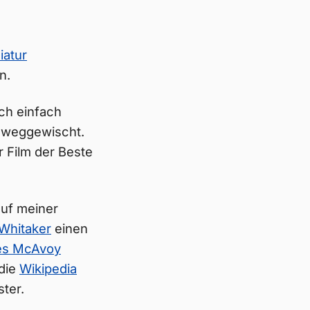
iatur
n.
 ich einfach
 weggewischt.
er Film der Beste
auf meiner
 Whitaker
einen
s McAvoy
 die
Wikipedia
ter.