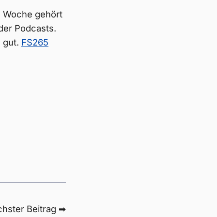
e Woche gehört
der Podcasts.
 gut.
FS265
hster Beitrag ➡