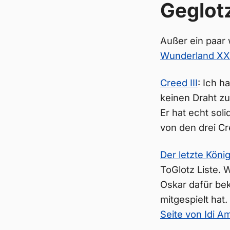
Geglot
Außer ein paar
Wunderland XX
Creed III
: Ich 
keinen Draht z
Er hat echt soli
von den drei Cr
Der letzte Köni
ToGlotz Liste. 
Oskar dafür be
mitgespielt hat
Seite von Idi A