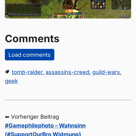
Comments
Load comments
tomb-raider
,
assassins-creed
,
guild-wars
,
geek
⬅ Vorheriger Beitrag
#Gamephilephoto – Wahnsinn
(#SupportOurBro Widmung)