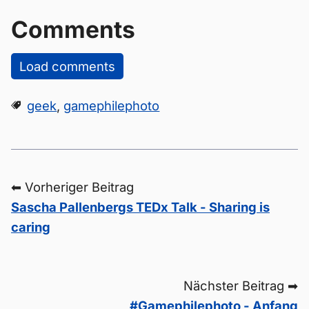
Comments
Load comments
geek
,
gamephilephoto
⬅ Vorheriger Beitrag
Sascha Pallenbergs TEDx Talk - Sharing is
caring
Nächster Beitrag ➡
#Gamephilephoto - Anfang