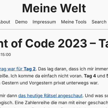
Meine Welt
About
Demo
Impressum
Meine Tools
Search
t of Code 2023 – T
:15:00
trag war für
Tag 2
. Das lag daran, dass ich mir imm
eiße. Ich komme da einfach nicht voran.
Tag 4
und
h Gestern und Vorgestern privat unterwegs war.
 mir dann
das heutige Rätsel angeschaut
. Und was so
logisch. Eine Zahlenreihe die man mit einer geschach