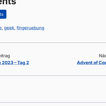
nts
ts
e
,
geek
,
fingeruebung
itrag
Näc
 2023 – Tag 2
Advent of Co