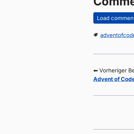
Comme
Load commen
adventofcod
⬅ Vorheriger Be
Advent of Code