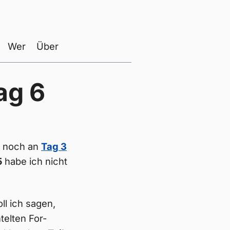
Wer
Über
ag 6
er noch an
Tag 3
5
habe ich nicht
ll ich sagen,
telten For-