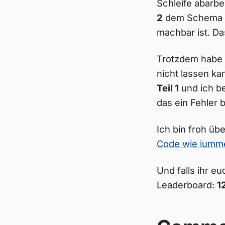
Schleife abarbe
2
dem Schema fo
machbar ist. Da
Trotzdem habe i
nicht lassen ka
Teil 1
und ich be
das ein Fehler b
Ich bin froh ü
Code wie iumme
Und falls ihr e
Leaderboard:
1