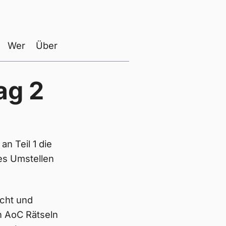
Wer
Über
ag 2
n Teil 1 die
es Umstellen
scht und
n AoC Rätseln