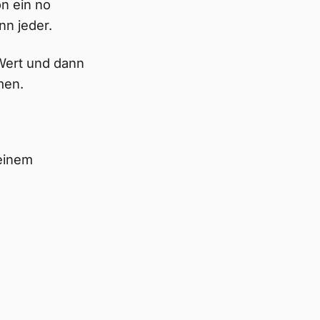
on ein no
nn jeder.
 Wert und dann
men.
meinem