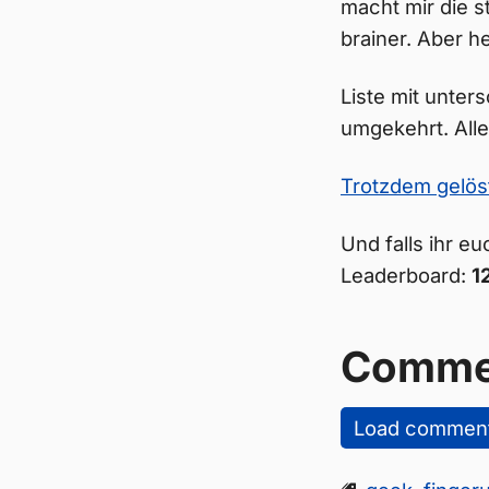
macht mir die s
brainer. Aber h
Liste mit unter
umgekehrt. All
Trotzdem gelös
Und falls ihr e
Leaderboard:
1
Comme
Load commen