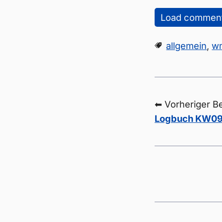
Load commen
allgemein
,
w
⬅ Vorheriger Be
Logbuch KW09