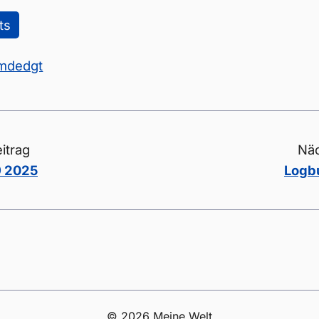
ts
mdedgt
itrag
Näc
 2025
Logb
© 2026 Meine Welt