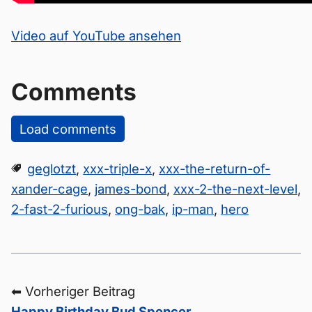
Video auf YouTube ansehen
Comments
Load comments
geglotzt
,
xxx-triple-x
,
xxx-the-return-of-
xander-cage
,
james-bond
,
xxx-2-the-next-level
,
2-fast-2-furious
,
ong-bak
,
ip-man
,
hero
⬅ Vorheriger Beitrag
Happy Birthday Bud Spencer