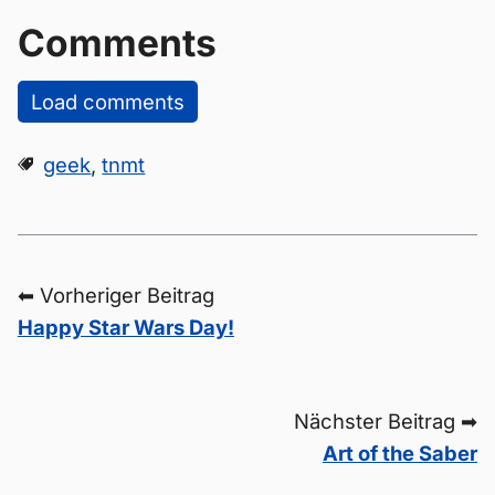
Comments
Load comments
geek
,
tnmt
⬅ Vorheriger Beitrag
Happy Star Wars Day!
Nächster Beitrag ➡
Art of the Saber