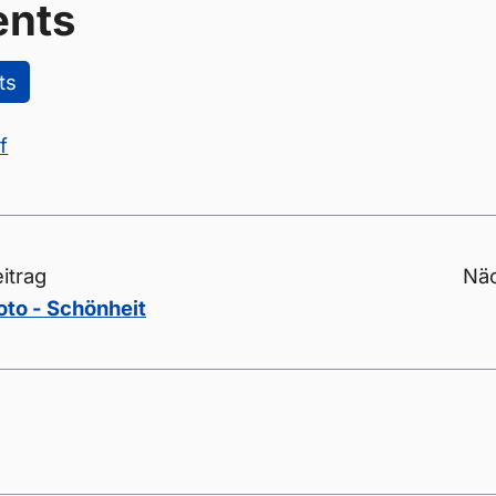
nts
ts
if
itrag
Näc
to - Schönheit