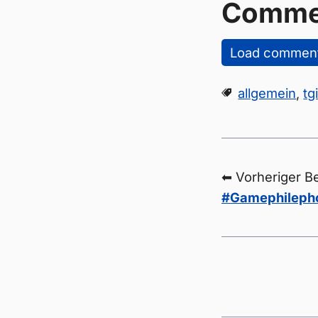
Comme
Load commen
allgemein
,
tg
⬅ Vorheriger Be
#Gamephilepho