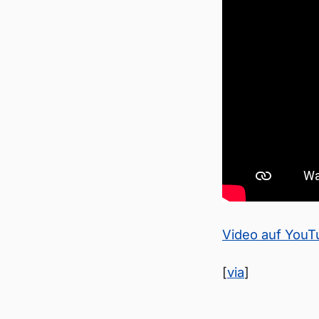
Video auf You
[
via
]