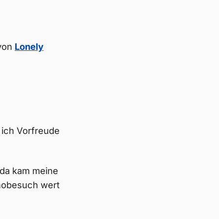
 von
Lonely
 ich Vorfreude
n, da kam meine
inobesuch wert