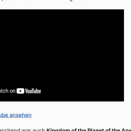
Tube ansehen
aschend war auch
Kingdom of the Planet of the Ap