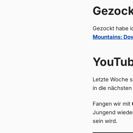
Gezock
Gezockt habe i
Mountains: Dow
YouTu
Letzte Woche si
in die nächste
Fangen wir mit
Jungend wieder
sein wird.