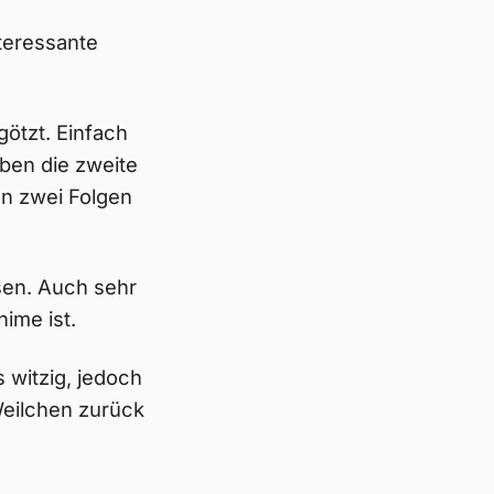
nteressante
ötzt. Einfach
ben die zweite
en zwei Folgen
en. Auch sehr
ime ist.
s witzig, jedoch
 Weilchen zurück