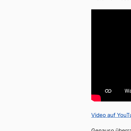
Video auf You
Genauso überr