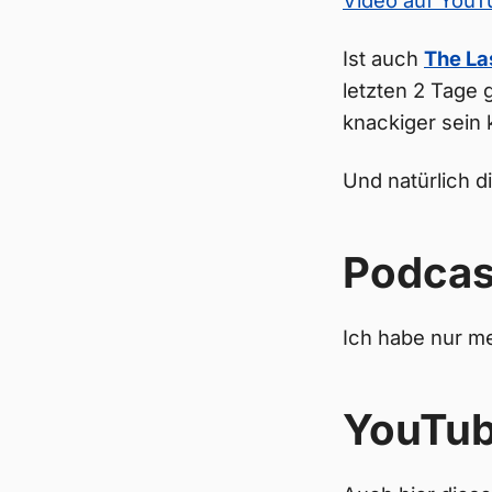
Video auf You
Ist auch
The La
letzten 2 Tage 
knackiger sein 
Und natürlich d
Podcas
Ich habe nur me
YouTu