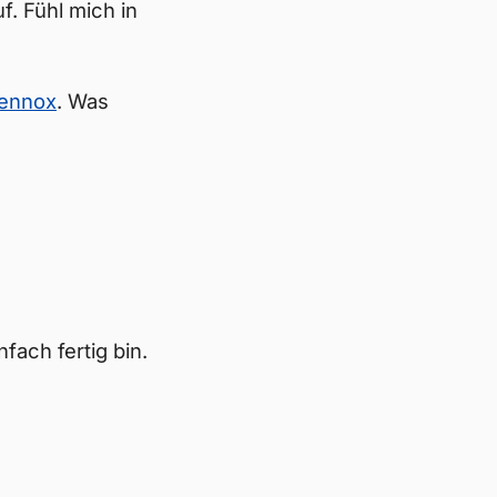
f. Fühl mich in
ennox
. Was
nfach fertig bin.