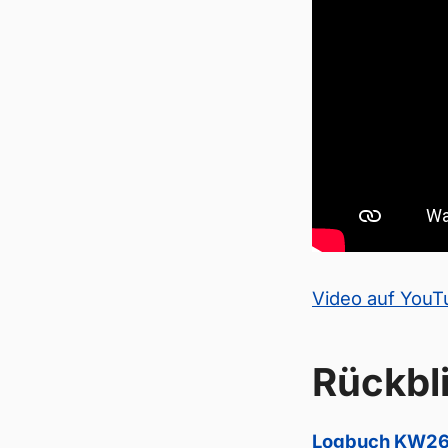
Video auf You
Rückbl
Logbuch KW26