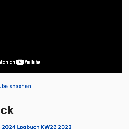
Tube ansehen
ick
 2024
Logbuch KW26 2023