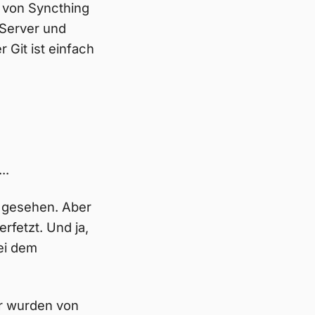
n von Syncthing
Server und
Git ist einfach
..
n gesehen. Aber
rfetzt. Und ja,
bei dem
ir wurden von