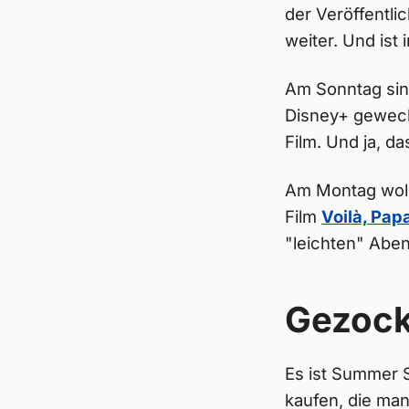
der Veröffentli
weiter. Und ist
Am Sonntag sin
Disney+ gewech
Film. Und ja, d
Am Montag woll
Film
Voilà, Pap
"leichten" Aben
Gezock
Es ist Summer S
kaufen, die man