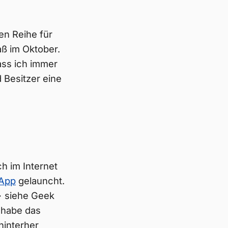
en Reihe für
aß im Oktober.
ass ich immer
 Besitzer eine
ch im Internet
 App
gelauncht.
=> siehe Geek
h habe das
hinterher