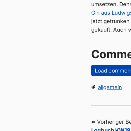
umsetzen. Denn
Gin aus Ludwig
jetzt getrunken
gekauft. Auch w
Comme
Load commen
allgemein
⬅ Vorheriger Be
Logbuch KW19