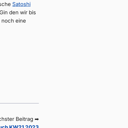
asche
Satoshi
Gin den wir bis
h noch eine
hster Beitrag ➡
uch KW21 2023