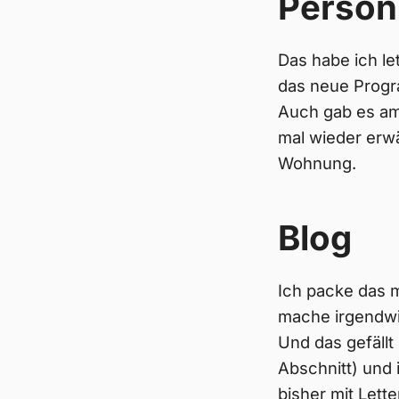
Persön
Das habe ich le
das neue Progra
Auch gab es am
mal wieder erwä
Wohnung.
Blog
Ich packe das ma
mache irgendw
Und das gefällt
Abschnitt) und 
bisher mit Lett