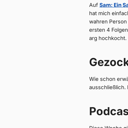
Auf
Sam: Ein S
hat mich einfac
wahren Person b
ersten 4 Folgen
arg hochkocht. 
Gezock
Wie schon erwä
ausschließlich. 
Podcas