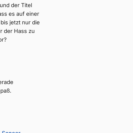
und der Titel
ss es auf einer
s jetzt nur die
ir der Hass zu
or?
erade
Spaß.