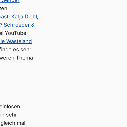
n Sencer
ten
st: Katja Diehl,
?
Schroeder &
mal YouTube
ale Wasteland
finde es sehr
chweren Thema
einlösen
in sehr
gleich mal