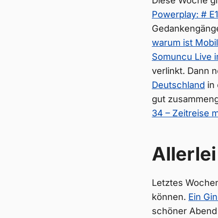
Diese Woche gib
Powerplay: # E1
Gedankengänge
warum ist Mobil
Somuncu Live im
verlinkt. Dann
Deutschland
in 
gut zusammenge
34 – Zeitreise m
Allerlei
Letztes Wochen
können.
Ein Gi
schöner Abend u