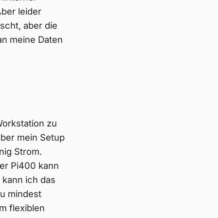
ber leider
scht, aber die
 an meine Daten
orkstation zu
 aber mein Setup
enig Strom.
der Pi400 kann
 kann ich das
Zu mindest
m flexiblen