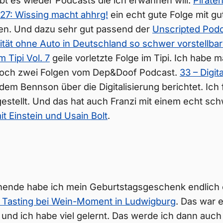
t es wieder Podcasts die ich erwähnen will.
Pirate
27: Wissing macht ahhrg!
ein echt gute Folge mit gu
n. Und dazu sehr gut passend der
Unscripted Podca
ität ohne Auto in Deutschland so schwer vorstellbar
 Tipi Vol. 7
geile vorletzte Folge im Tipi. Ich habe 
 noch zwei Folgen vom Dep&Doof Podcast.
33 – Digit
dem Bennson über die Digitalisierung berichtet. Ich 
stellt. Und das hat auch Franzi mit einem echt s
it Einstein und Usain Bolt
.
ende habe ich mein Geburtstagsgeschenk endlich 
n Tasting bei Wein-Moment in Ludwigburg
. Das war e
nd ich habe viel gelernt. Das werde ich dann auch 