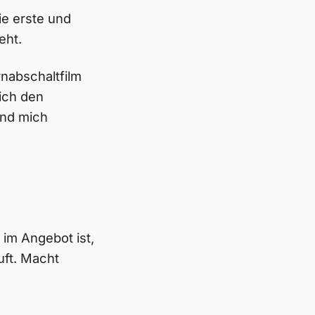
e erste und
eht.
nabschaltfilm
ich den
und mich
im Angebot ist,
uft. Macht