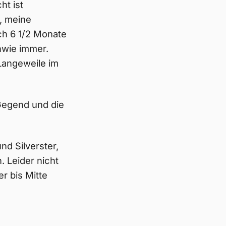
ht ist
, meine
h 6 1/2 Monate
nwie immer.
Langeweile im
Gegend und die
d Silverster,
 Leider nicht
r bis Mitte