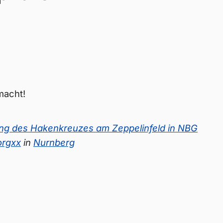
macht!
ng des Hakenkreuzes am Zeppelinfeld in NBG
orgxx
in
Nurnberg