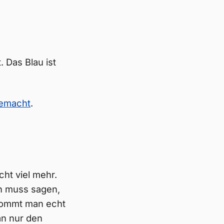
 Das Blau ist
gemacht
.
ht viel mehr.
ch muss sagen,
kommt man echt
an nur den