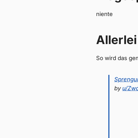
niente
Allerlei
So wird das ge
Sprengu
by
u/Zw