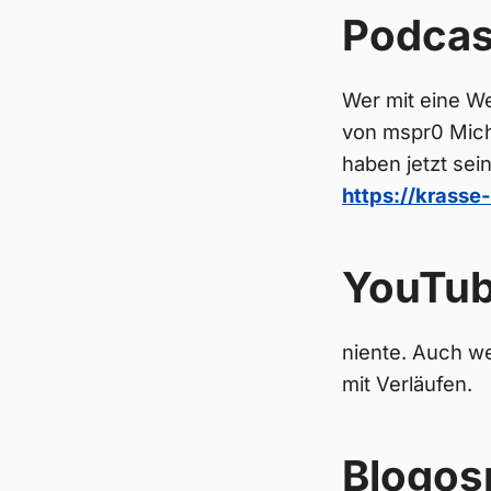
Podcas
Wer mit eine Wei
von mspr0 Micha
haben jetzt sei
https://krasse
YouTu
niente. Auch we
mit Verläufen.
Blogos