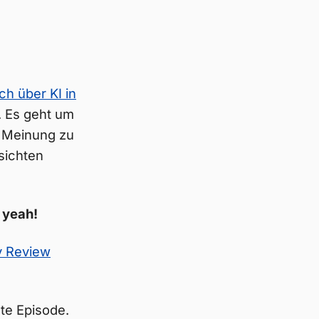
h über KI in
t. Es geht um
e Meinung zu
sichten
 yeah!
y Review
ute Episode.