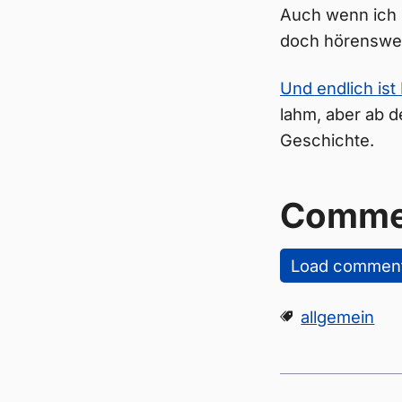
Auch wenn ich m
doch hörenswer
Und endlich ist
lahm, aber ab d
Geschichte.
Comme
Load commen
allgemein