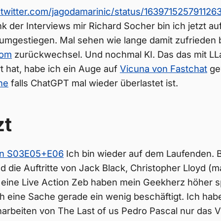
//twitter.com/jagodamarinic/status/16397152579112
k der Interviews mir Richard Socher bin ich jetzt au
mgestiegen. Mal sehen wie lange damit zufrieden b
com
zurückwechsel. Und nochmal KI. Das das mit LLa
rt hat, habe ich ein Auge auf
Vicuna von Fastchat
ge
ne
falls ChatGPT mal wieder überlastet ist.
zt
an S03E05+E06
Ich bin wieder auf dem Laufenden. 
 die Auftritte von Jack Black, Christopher Lloyd (man
eine Live Action Zeb haben mein Geekherz höher s
 eine Sache gerade ein wenig beschäftigt. Ich habe
rbeiten von The Last of us Pedro Pascal nur das V