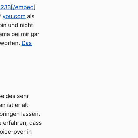
63233[/embed
]
f
you.com
als
in und nicht
ma bei mir gar
worfen.
Das
Beides sehr
 ist er alt
pringen lassen.
 erfahren, dass
oice-over in