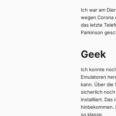
Ich war am Dien
wegen Corona u
das letzte Tele
Parkinson gesc
Geek
Ich konnte noc
Emulatoren heru
kann. Über die S
sicherlich noch
installliert. Das
hinbekommen. D
so klasse.