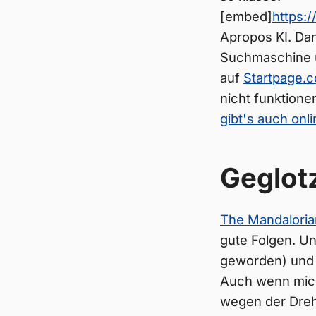
[embed]
https:
Apropos KI. Dan
Suchmaschine u
auf
Startpage.
nicht funktione
gibt's auch onli
Geglot
The Mandalori
gute Folgen. Und
geworden) und 
Auch wenn mich
wegen der Dreha