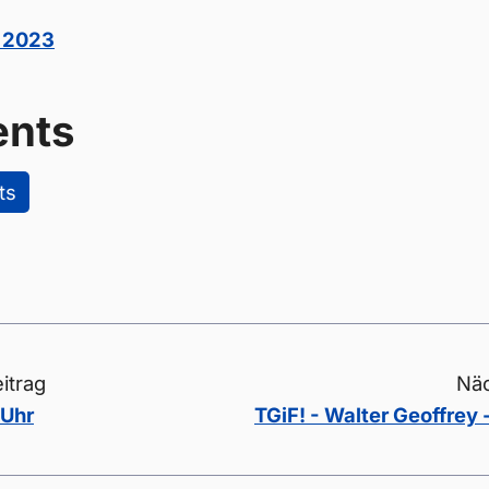
 2023
nts
ts
itrag
Näc
 Uhr
TGiF! - Walter Geoffrey 