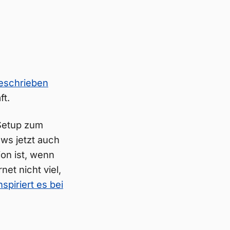
eschrieben
ft.
Setup zum
ows jetzt auch
ion ist, wenn
net nicht viel,
nspiriert es bei