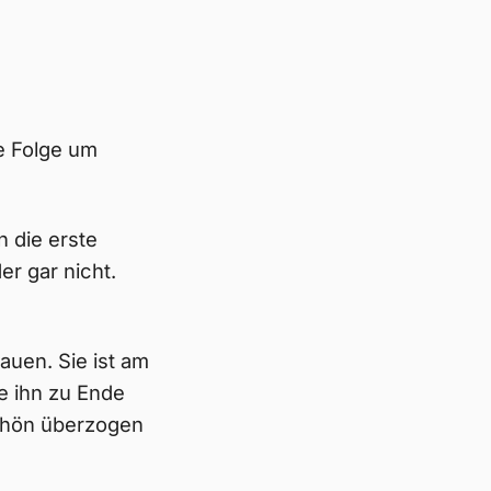
te Folge um
 die erste
r gar nicht.
uen. Sie ist am
e ihn zu Ende
chön überzogen