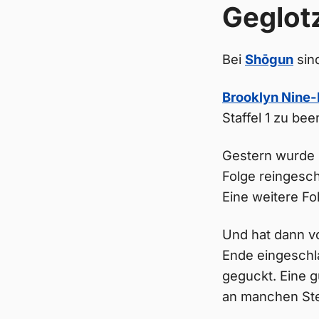
Geglot
Bei
Shōgun
sind
Brooklyn Nine-
Staffel 1 zu be
Gestern wurde 
Folge reingesch
Eine weitere Fo
Und hat dann v
Ende eingeschla
geguckt. Eine 
an manchen Ste