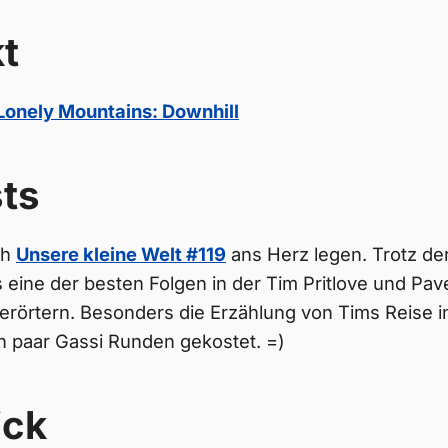
t
Lonely Mountains: Downhill
ts
ch
Unsere kleine Welt #119
ans Herz legen. Trotz der
s eine der besten Folgen in der Tim Pritlove und Pa
erörtern. Besonders die Erzählung von Tims Reise in
n paar Gassi Runden gekostet. =)
ick