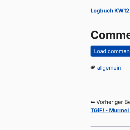
Logbuch KW12
Comme
Load commen
allgemein
⬅ Vorheriger Be
TGiF! - Murmel