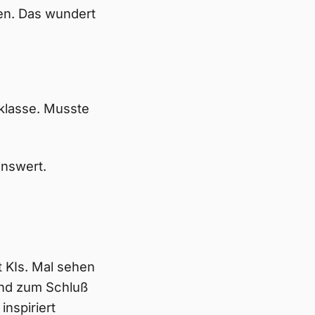
en. Das wundert
 klasse. Musste
enswert.
t KIs. Mal sehen
Und zum Schluß
nspiriert