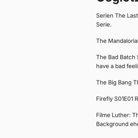
Serien The Last
Serie.
The Mandalorian
The Bad Batch S
have a bad feel
The Big Bang Th
Firefly S01E01 
Filme Luther: T
Background eh