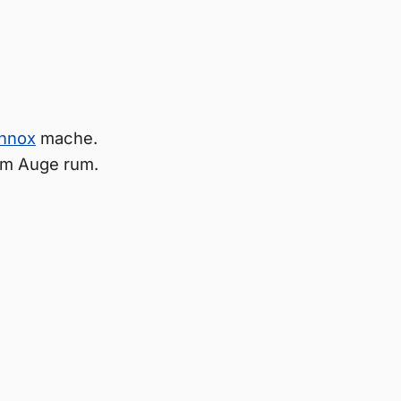
nnox
mache.
 am Auge rum.