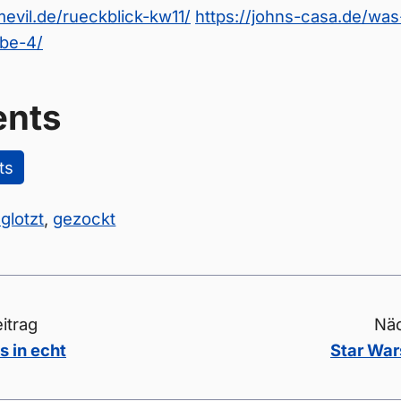
mevil.de/rueckblick-kw11/
https://johns-casa.de/was
be-4/
nts
ts
glotzt
,
gezockt
itrag
Näc
s in echt
Star War