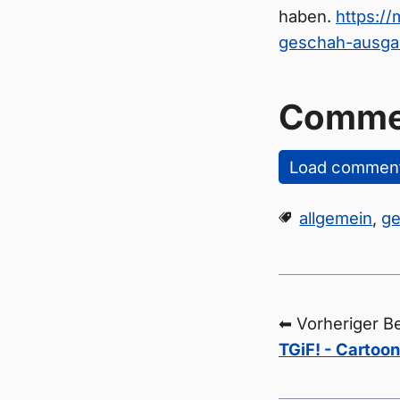
haben.
https://
geschah-ausga
Comme
Load commen
allgemein
,
ge
⬅ Vorheriger Be
TGiF! - Cartoon