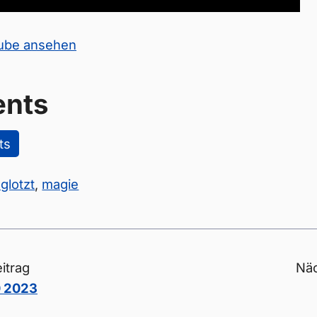
Tube ansehen
nts
ts
glotzt
,
magie
itrag
Näc
 2023