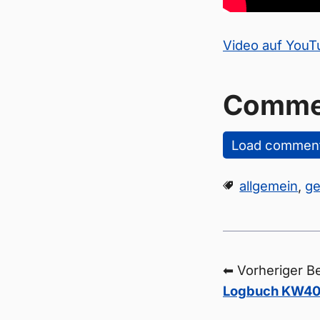
Video auf You
Comme
Load commen
allgemein
,
ge
⬅ Vorheriger Be
Logbuch KW40