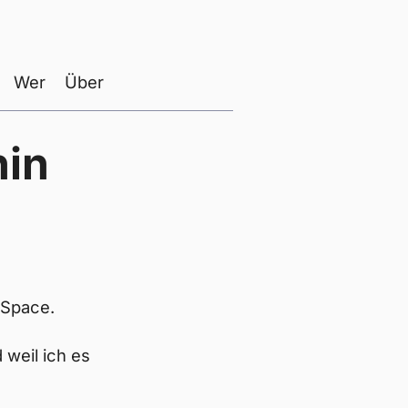
Wer
Über
hin
 Space.
 weil ich es