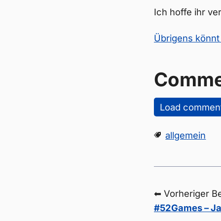
Ich hoffe ihr v
Übrigens könnt 
Comme
Load commen
allgemein
⬅ Vorheriger Be
#52Games – Ja