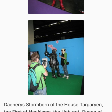
Daenerys Stormborn of the House Targaryen,
the First of Her Name, the Unburnt, Queen of