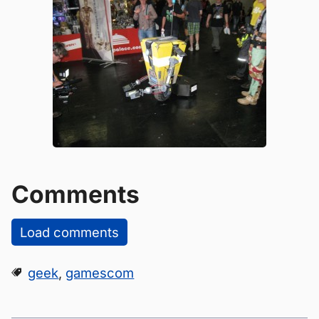
Comments
Load comments
geek
,
gamescom