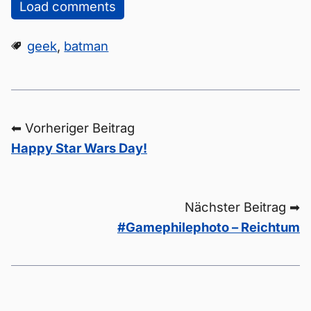
Load comments
geek
,
batman
⬅ Vorheriger Beitrag
Happy Star Wars Day!
Nächster Beitrag ➡
#Gamephilephoto – Reichtum