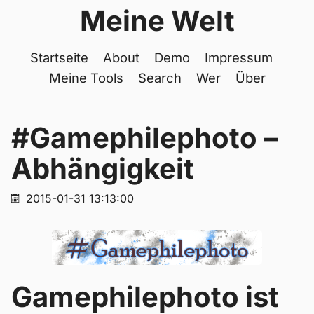
Meine Welt
Startseite
About
Demo
Impressum
Meine Tools
Search
Wer
Über
#Gamephilephoto –
Abhängigkeit
2015-01-31 13:13:00
Gamephilephoto ist