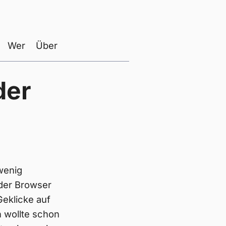
Wer
Über
der
 wenig
 der Browser
eklicke auf
 wollte schon