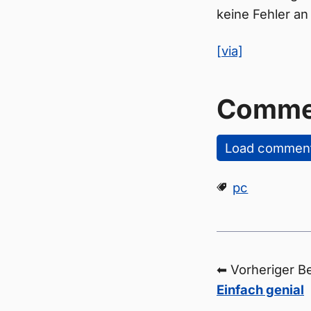
keine Fehler a
[via]
Comme
Load commen
pc
⬅ Vorheriger Be
Einfach genial