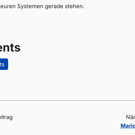
n euren Systemen gerade stehen.
nts
ts
itrag
Näc
Mario