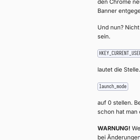
den Chrome neu 
Banner entgege
Und nun? Nicht 
sein.
HKEY_CURRENT_USE
lautet die Ste
launch_mode
auf 0 stellen. 
schon hat man 
WARNUNG!
Wen
bei Änderungen.