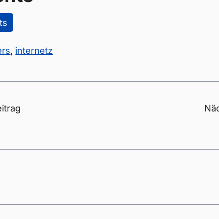
ts
ers
,
internetz
itrag
Näc