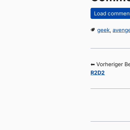
Load commen
geek
,
aveng
⬅ Vorheriger Be
R2D2