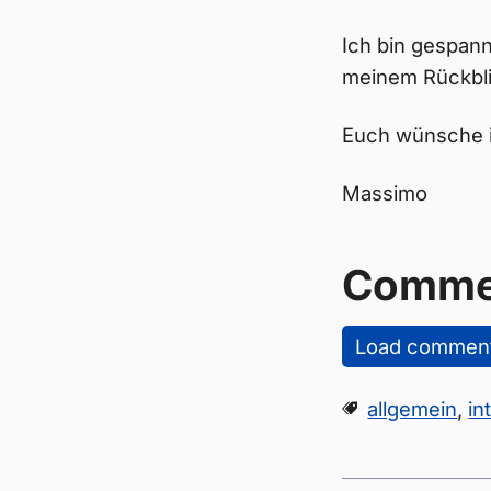
Ich bin gespann
meinem Rückbli
Euch wünsche i
Massimo
Comme
Load commen
allgemein
,
in