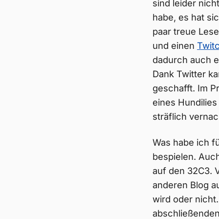
sind leider nic
habe, es hat si
paar treue Les
und einen
Twit
dadurch auch e
Dank Twitter ka
geschafft. Im P
eines Hundilie
sträflich verna
Was habe ich fü
bespielen. Auch
auf den 32C3. V
anderen Blog au
wird oder nicht
abschließenden