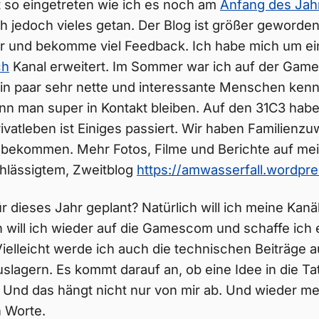
ht so eingetreten wie ich es noch am
Anfang des Jah
ch jedoch vieles getan. Der Blog ist größer geworden
er und bekomme viel Feedback. Ich habe mich um e
ch
Kanal erweitert. Im Sommer war ich auf der Ga
in paar sehr nette und interessante Menschen kenn
nn man super in Kontakt bleiben. Auf den 31C3 habe 
rivatleben ist Einiges passiert. Wir haben Familienz
s bekommen. Mehr Fotos, Filme und Berichte auf me
chlässigtem, Zweitblog
https://amwasserfall.wordpr
r dieses Jahr geplant? Natürlich will ich meine Kanä
 will ich wieder auf die Gamescom und schaffe ich
ielleicht werde ich auch die technischen Beiträge a
slagern. Es kommt darauf an, ob eine Idee in die T
. Und das hängt nicht nur von mir ab. Und wieder m
 Worte.