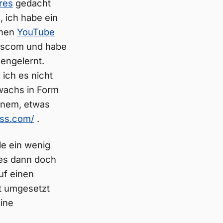
res
gedacht
, ich habe ein
inen
YouTube
mescom und habe
engelernt.
ich es nicht
uwachs in Form
inem, etwas
ess.com/
.
le ein wenig
 es dann doch
uf einen
at umgesetzt
eine