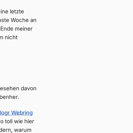
ine letzte
hste Woche an
m Ende meiner
m nicht
abgesehen davon
ebenher.
logr Webring
 toll wie hier
dern, warum