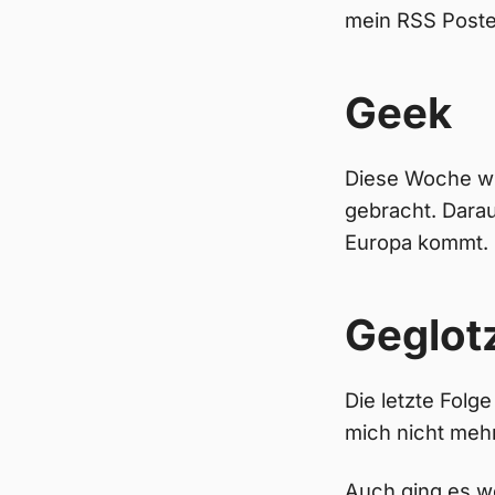
mein RSS Postei
Geek
Diese Woche wu
gebracht. Dara
Europa kommt.
Geglot
Die letzte Folg
mich nicht meh
Auch ging es w