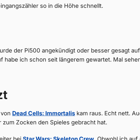
ngangszähler so in die Höhe schnellt.
rde der Pi500 angekündigt oder besser gesagt auf
uf habe ich schon seit längerem gewartet. Mal seh
zt
e von
Dead Cells: Immortalis
kam raus. Echt nett. A
r zum Zocken den Spieles gebracht hat.
eiter bei
Star Wars: Skeleton Crew
. Obwohl ich auf 