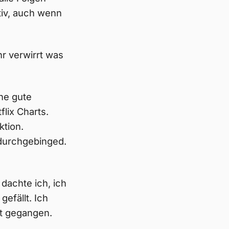
itiv, auch wenn
r verwirrt was
ne gute
flix Charts.
ktion.
durchgebinged.
dachte ich, ich
gefällt. Ich
tt gegangen.