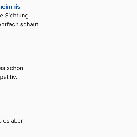
heimnis
te Sichtung.
ehrfach schaut.
das schon
etitiv.
e es aber